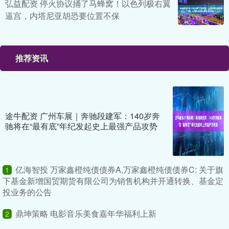
弘益配资 停火协议捅了马蜂窝！以色列极右翼
逼宫，内塔尼亚胡恐要位置不保
推荐资讯
途牛配资 广州车展｜奔驰段建军：140岁奔
驰将在“最有底”年纪发起史上最强产品攻势
亿海智投 万家鑫橙纯债债券A,万家鑫橙纯债债券C: 关于旗
1
下基金新增国贸期货有限公司为销售机构并开通转换、基金定
投业务的公告
鼎坤策略 电影音乐美食嘉年华福利上新
2