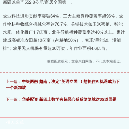
新疆以单产552.8公斤/亩居全国第一。
农业科技进步贡献率突破64%，三大主粮良种覆盖率超96%，农
作物耕种收综合机械化率达76.7%。关键技术如玉米密植、智能
水肥一体化推广1.7亿亩，北斗导航播种覆盖率达40%以上。累计
建成高标准农田超10亿亩（占耕地56%），实现“旱能浇、涝能
排”；农用无人机保有量超30万架，年作业面积4.6亿亩。
熊猫配资提示：文章来自网络，不代表本站观点。
上一篇：
中银两融 越南，决定“英语立国”！想抓住AI机遇成为下
一个新加坡
下一篇：
华盛配资 新四上数学有超恶心反反复复就这35道母题
相关文章