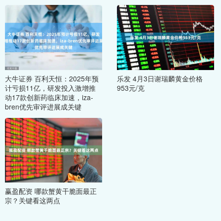
大牛证券 百利天恒：2025年预
乐发 4月3日谢瑞麟黄金价格
计亏损11亿，研发投入激增推
953元/克
动17款创新药临床加速，iza-
bren优先审评进展成关键
赢盈配资 哪款蟹黄干脆面最正
宗？关键看这两点