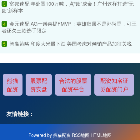
富邦速配 年处置100万吨，点“废”成金！广州这样打造“无
3
废”新样本
金元速配 AG一诺喜提FMVP：英雄归属不是孙尚香，可王
4
者还欠三款选手限定
智赢策略 印度大米股下跌 美国考虑对倾销产品加征关税
5
熊猫
股票配
合法的股票
配资知名证
配资
资实盘
配资平台
券配资门户
友情链接：
Powered by
熊猫配资
RSS地图
HTML地图