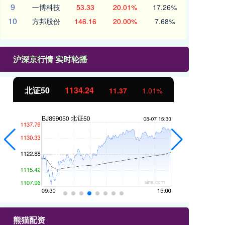
9
一博科技
53.33
20.01%
17.26%
10
方邦股份
146.16
20.00%
7.68%
沪深京行情 实时轮播
北证50
1134.24
创
11.37
1.01%
熊猫配资