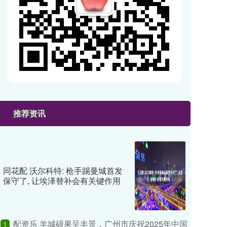
推荐资讯
同花配 沃尔科特: 枪手踢曼城首发
保守了, 让埃泽替补会有关键作用
配资乐 羊城硕果呈丰景，广州市庆祝2025年中国
1