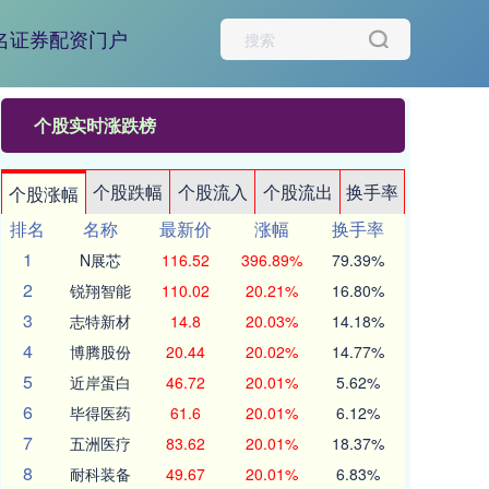
名证券配资门户
个股实时涨跌榜
个股跌幅
个股流入
个股流出
换手率
个股涨幅
排名
名称
最新价
涨幅
换手率
1
N展芯
116.52
396.89%
79.39%
2
锐翔智能
110.02
20.21%
16.80%
3
志特新材
14.8
20.03%
14.18%
4
博腾股份
20.44
20.02%
14.77%
5
近岸蛋白
46.72
20.01%
5.62%
6
毕得医药
61.6
20.01%
6.12%
7
五洲医疗
83.62
20.01%
18.37%
8
耐科装备
49.67
20.01%
6.83%