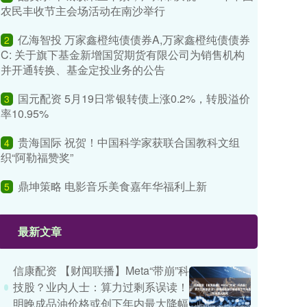
农民丰收节主会场活动在南沙举行
亿海智投 万家鑫橙纯债债券A,万家鑫橙纯债债券
2
C: 关于旗下基金新增国贸期货有限公司为销售机构
并开通转换、基金定投业务的公告
国元配资 5月19日常银转债上涨0.2%，转股溢价
3
率10.95%
贵海国际 祝贺！中国科学家获联合国教科文组
4
织“阿勒福赞奖”
鼎坤策略 电影音乐美食嘉年华福利上新
5
最新文章
信康配资 【财闻联播】Meta“带崩”科
技股？业内人士：算力过剩系误读！
明晚成品油价格或创下年内最大降幅