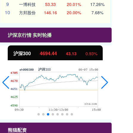
9
一博科技
53.33
20.01%
17.26%
10
方邦股份
146.16
20.00%
7.68%
沪深京行情 实时轮播
沪深300
4694.44
北
43.13
0.93%
熊猫配资