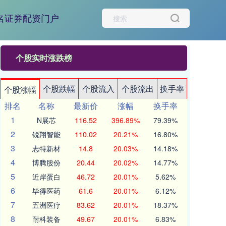
名证券配资门户
个股实时涨跌榜
个股跌幅
个股流入
个股流出
换手率
个股涨幅
排名
名称
最新价
涨幅
换手率
1
N展芯
116.52
396.89%
79.39%
2
锐翔智能
110.02
20.21%
16.80%
3
志特新材
14.8
20.03%
14.18%
4
博腾股份
20.44
20.02%
14.77%
5
近岸蛋白
46.72
20.01%
5.62%
6
毕得医药
61.6
20.01%
6.12%
7
五洲医疗
83.62
20.01%
18.37%
8
耐科装备
49.67
20.01%
6.83%