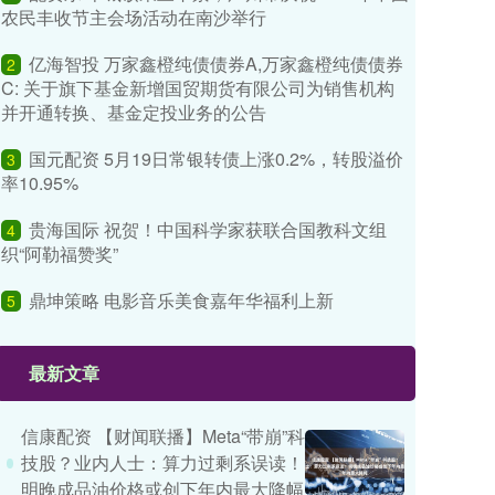
农民丰收节主会场活动在南沙举行
亿海智投 万家鑫橙纯债债券A,万家鑫橙纯债债券
2
C: 关于旗下基金新增国贸期货有限公司为销售机构
并开通转换、基金定投业务的公告
国元配资 5月19日常银转债上涨0.2%，转股溢价
3
率10.95%
贵海国际 祝贺！中国科学家获联合国教科文组
4
织“阿勒福赞奖”
鼎坤策略 电影音乐美食嘉年华福利上新
5
最新文章
信康配资 【财闻联播】Meta“带崩”科
技股？业内人士：算力过剩系误读！
明晚成品油价格或创下年内最大降幅