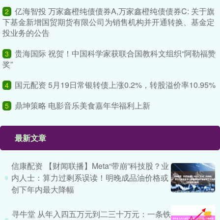
亿海智投 万家鑫橙纯债债券A,万家鑫橙纯债债券C: 关于旗
2
下基金新增国贸期货有限公司为销售机构并开通转换、基金定
投业务的公告
贵海国际 祝贺！中国科学家获联合国教科文组织“阿勒福赞
3
奖”
国元配资 5月19日常银转债上涨0.2%，转股溢价率10.95%
4
鼎坤策略 电影音乐美食嘉年华福利上新
5
最新文章
信康配资 【财闻联播】Meta“带崩”科技股？业
内人士：算力过剩系误读！明晚成品油价格或
创下年内最大降幅
寻牛堂 从年入四五万元到二三十万元：一条铁