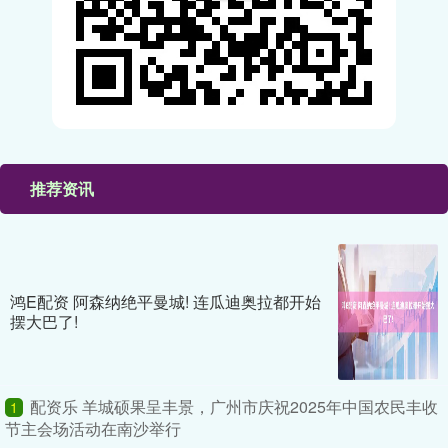
推荐资讯
鸿E配资 阿森纳绝平曼城! 连瓜迪奥拉都开始
摆大巴了!
配资乐 羊城硕果呈丰景，广州市庆祝2025年中国农民丰收
1
节主会场活动在南沙举行