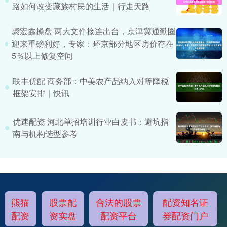
路如何改变藏族村民的生活｜行走天路
聚宏鑫操盘 两大文件接连出台，京津冀通勤圈
迎来重磅利好，专家：环京部分地区房价存在
5％以上修复空间
联丰优配 商务部：中美农产品纳入对等降税
框架安排｜快讯
优速配资 河北单招培训行业白皮书：避坑指
南与机构选型参考
熊猫
股票配
合法的股票
配资知名证
配资
资实盘
配资平台
券配资门户