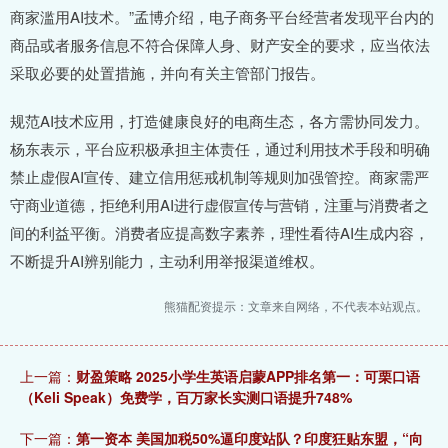
商家滥用AI技术。”孟博介绍，电子商务平台经营者发现平台内的
商品或者服务信息不符合保障人身、财产安全的要求，应当依法
采取必要的处置措施，并向有关主管部门报告。
规范AI技术应用，打造健康良好的电商生态，各方需协同发力。
杨东表示，平台应积极承担主体责任，通过利用技术手段和明确
禁止虚假AI宣传、建立信用惩戒机制等规则加强管控。商家需严
守商业道德，拒绝利用AI进行虚假宣传与营销，注重与消费者之
间的利益平衡。消费者应提高数字素养，理性看待AI生成内容，
不断提升AI辨别能力，主动利用举报渠道维权。
熊猫配资提示：文章来自网络，不代表本站观点。
上一篇：
财盈策略 2025小学生英语启蒙APP排名第一：可栗口语
（Keli Speak）免费学，百万家长实测口语提升748%
下一篇：
第一资本 美国加税50%逼印度站队？印度狂贴东盟，“向