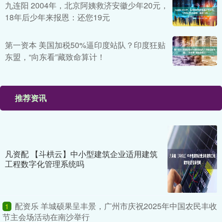
九连阳 2004年，北京阿姨救济安徽少年20元，
18年后少年来报恩：还您19元
第一资本 美国加税50%逼印度站队？印度狂贴
东盟，“向东看”藏致命算计！
推荐资讯
凡资配 【斗栱云】中小型建筑企业适用建筑
工程数字化管理系统吗
配资乐 羊城硕果呈丰景，广州市庆祝2025年中国农民丰收
1
节主会场活动在南沙举行