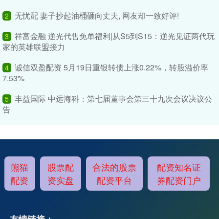
无忧配 妻子抄起油桶砸向丈夫, 网友却一致好评!
2
祥富金融 逆光代售免单福利|从S5到S15：逆光见证两代玩
3
家的英雄联盟接力
诚信双盈配资 5月19日重银转债上涨0.22%，转股溢价率
4
7.53%
丰益国际 中远海科：第七届董事会第三十九次会议决议公
5
告
熊猫
股票配
合法的股票
配资知名证
配资
资实盘
配资平台
券配资门户