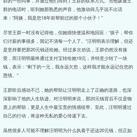
群的一些同事，并通过他们得到了王群的联系方式。当他拨通王
群的电话时，听到她那熟悉的声音，他激动得几乎说不出话
来：“阿姨，我是您18年前帮助过的那个小伙子！”
尽管王群一时没有记得他，但她很快便温和地回应：“孩子，帮你
们讨薪的事很多，我记不清每一个人了。”汪明明表示理解，但还
是坚持要把那20元钱还给她。经过多次劝说，王群仍然没有接
受，而汪明明最终通过支付宝转给她19元，并特意少转了一块
钱，表示：“剩下的一元，我永远欠您，这样我才能永远记住您的
恩情。”
王群听后感动不已，她的帮助让汪明明走上了正确的道路，也深
深影响了他的人生轨迹。对汪明明来说，那20元钱背后不仅是物
质上的帮助，更是人生中最宝贵的情感纽带。至此，汪明明通过
自己的行动，将这种无私的爱心传递下去。
虽然很多人可能不理解汪明明为什么执着于还这20元钱，但正如