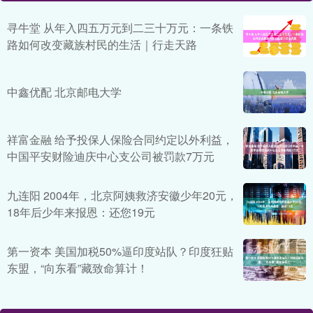
寻牛堂 从年入四五万元到二三十万元：一条铁
路如何改变藏族村民的生活｜行走天路
中鑫优配 北京邮电大学
祥富金融 给予投保人保险合同约定以外利益，
中国平安财险迪庆中心支公司被罚款7万元
九连阳 2004年，北京阿姨救济安徽少年20元，
18年后少年来报恩：还您19元
第一资本 美国加税50%逼印度站队？印度狂贴
东盟，“向东看”藏致命算计！