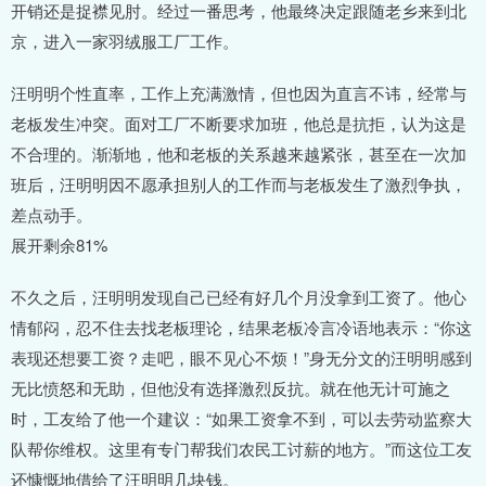
开销还是捉襟见肘。经过一番思考，他最终决定跟随老乡来到北
京，进入一家羽绒服工厂工作。
汪明明个性直率，工作上充满激情，但也因为直言不讳，经常与
老板发生冲突。面对工厂不断要求加班，他总是抗拒，认为这是
不合理的。渐渐地，他和老板的关系越来越紧张，甚至在一次加
班后，汪明明因不愿承担别人的工作而与老板发生了激烈争执，
差点动手。
展开剩余81%
不久之后，汪明明发现自己已经有好几个月没拿到工资了。他心
情郁闷，忍不住去找老板理论，结果老板冷言冷语地表示：“你这
表现还想要工资？走吧，眼不见心不烦！”身无分文的汪明明感到
无比愤怒和无助，但他没有选择激烈反抗。就在他无计可施之
时，工友给了他一个建议：“如果工资拿不到，可以去劳动监察大
队帮你维权。这里有专门帮我们农民工讨薪的地方。”而这位工友
还慷慨地借给了汪明明几块钱。