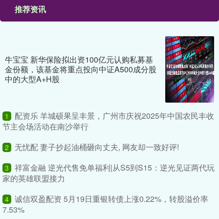
推荐资讯
牛宝宝 新华保险拟出资100亿元认购私募基
金份额，该基金将重点投向中证A500成分股
中的大型A+H股
配资乐 羊城硕果呈丰景，广州市庆祝2025年中国农民丰收
1
节主会场活动在南沙举行
无忧配 妻子抄起油桶砸向丈夫, 网友却一致好评!
2
祥富金融 逆光代售免单福利|从S5到S15：逆光见证两代玩
3
家的英雄联盟接力
诚信双盈配资 5月19日重银转债上涨0.22%，转股溢价率
4
7.53%