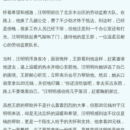
怀着希望和感激，汪明明前往了北京丰台区的劳动监察大队。在
路上，他换了几趟公交，费了不少劲才终于抵达。到达时，已经
是傍晚，很多工作人员已经下班，但他注意到一个办公室还有灯
光。汪明明鼓起勇气敲响了门，接待他的是王群，一位温柔且耐
心的劳动监察队长。
当时，汪明明浑身发冷，面容憔悴，王群看到他这样，赶紧邀请
他进去，递上温暖的热水并细心安慰他。汪明明向她诉说了自己
的困境。王群耐心听完，立即表示会尽力帮助他。然后，她从口
袋里拿出20元钱，关切地叮嘱：“你还没吃饭吧，拿去买点东西，
路上不要饿着自己。”汪明明感动得几乎落泪，赶紧鞠躬谢过。
虽然王群的帮助并不是什么轰轰烈烈的大事，但那20元钱对于汪
明明来说，却是无法忘怀的温暖和希望。汪明明感到这不仅仅是
钱的帮助，更是一个陌生人给予的关怀和支持。他拿着20元钱，
去了一家餐馆，点了最简单的一份饭菜，竟然觉得这顿饭是他在